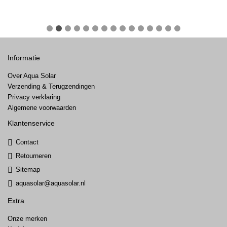
Informatie
Over Aqua Solar
Verzending & Terugzendingen
Privacy verklaring
Algemene voorwaarden
Klantenservice
Contact
Retourneren
Sitemap
aquasolar@aquasolar.nl
Extra
Onze merken