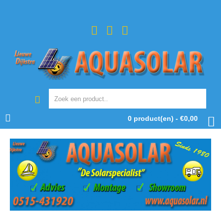
0 product(en) - €0,00